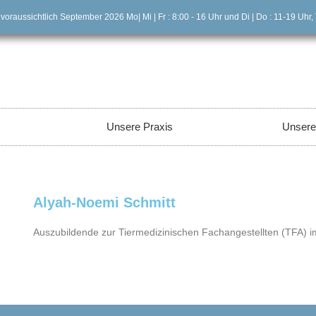
 voraussichtlich September 2026 Mo| Mi | Fr : 8:00 - 16 Uhr und Di | Do : 11-19 Uh
Unsere Praxis
Unsere
Alyah-Noemi Schmitt
Auszubildende zur Tiermedizinischen Fachangestellten (TFA) im