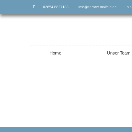
02654 8827188
info@tierarzt-maifeld.de
bis
Home
Unser Team