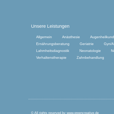
Unsere Leistungen
Allgemein
Anästhesie
Augenheilkun
Ernährungsberatung
Geriatrie
Gyn/A
Lahmheitsdiagnostik
Neonatologie
N
Verhaltenstherapie
Zahnbehandlung
© All rights reserved by www.greencreative.de