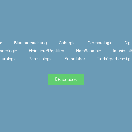
de
Blutuntersuchung
Chirurgie
Dermatologie
Dig
ndrologie
Heimtiere/Reptilien
Homöopathie
Infusionst
eurologie
Parasitologie
Sofortlabor
Tierkörperbeseitig
Facebook