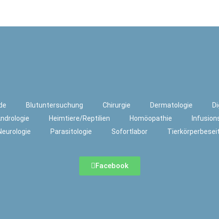
de
Blutuntersuchung
Chirurgie
Dermatologie
Di
ndrologie
Heimtiere/Reptilien
Homöopathie
Infusion
Neurologie
Parasitologie
Sofortlabor
Tierkörperbesei
Facebook