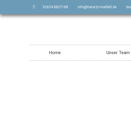
02654 8827188
info@tierarzt-maifeld.de
bis
Home
Unser Team