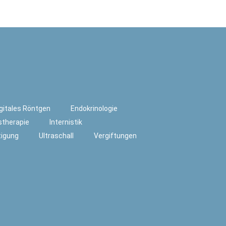
gitales Röntgen
Endokrinologie
stherapie
Internistik
tigung
Ultraschall
Vergiftungen